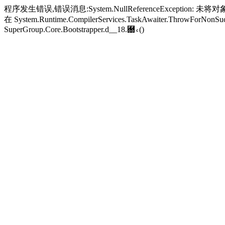
程序发生错误,错误消息:System.NullReferenceException: 未将对象引
在 System.Runtime.CompilerServices.TaskAwaiter.ThrowForNonSucc
SuperGroup.Core.Bootstrapper.
d__18.＀꜀()